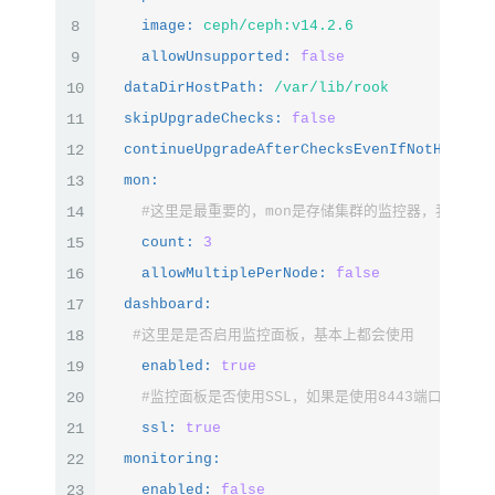
8
image:
ceph/ceph:v14.2.6
9
allowUnsupported:
false
10
dataDirHostPath:
/var/lib/rook
11
skipUpgradeChecks:
false
12
continueUpgradeAfterChecksEvenIfNotHealthy
13
mon:
14
#这里是最重要的，mon是存储集群的监控器，我们K8
15
count:
3
16
allowMultiplePerNode:
false
17
dashboard:
18
#这里是是否启用监控面板，基本上都会使用 
19
enabled:
true
20
#监控面板是否使用SSL，如果是使用8443端口，不是
21
ssl:
true
22
monitoring:
23
enabled:
false