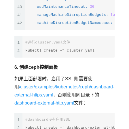
40
osdMaintenanceTimeout:
30
41
manageMachineDisruptionBudgets:
false
42
machineDisruptionBudgetNamespace:
opensh
1
#运行cluster.yaml文件
2
kubectl create -f cluster.yaml
6. 创建ceph控制面板
如果上面部署时，启用了SSL则需要使
用
/cluster/examples/kubernetes/ceph/dashboard-
external-https.yaml
，否则使用同目录下的
dashboard-external-http.yaml
文件：
1
#dashboard没有启用SSL
2
kubectl create -f dashboard-external-http.yam