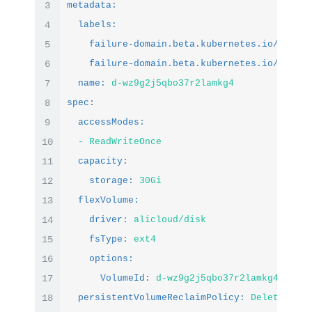
3
metadata:
4
labels:
5
failure-domain.beta.kubernetes.io/region
6
failure-domain.beta.kubernetes.io/zone:
7
name:
d-wz9g2j5qbo37r2lamkg4
8
spec:
9
accessModes:
10
-
ReadWriteOnce
11
capacity:
12
storage:
30Gi
13
flexVolume:
14
driver:
alicloud/disk
15
fsType:
ext4
16
options:
17
VolumeId:
d-wz9g2j5qbo37r2lamkg4
18
persistentVolumeReclaimPolicy:
Delete