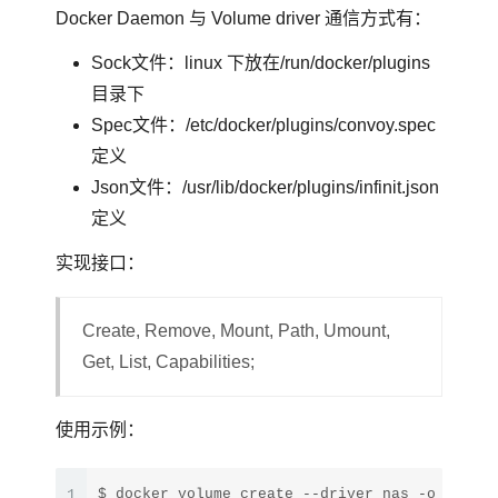
Docker Daemon 与 Volume driver 通信方式有：
Sock文件：linux 下放在/run/docker/plugins
目录下
Spec文件：/etc/docker/plugins/convoy.spec
定义
Json文件：/usr/lib/docker/plugins/infinit.json
定义
实现接口：
Create, Remove, Mount, Path, Umount,
Get, List, Capabilities;
使用示例：
1
$ docker volume create --driver nas -o diskid