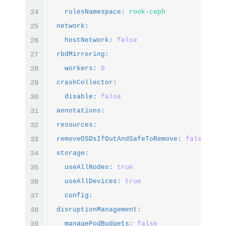
24
rulesNamespace:
rook-ceph
25
network:
26
hostNetwork:
false
27
rbdMirroring:
28
workers:
0
29
crashCollector:
30
disable:
false
31
annotations:
32
resources:
33
removeOSDsIfOutAndSafeToRemove:
false
34
storage:
35
useAllNodes:
true
36
useAllDevices:
true
37
config:
38
disruptionManagement:
39
managePodBudgets:
false