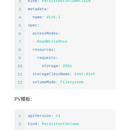
2
kind:
PersistentVolumeClaim
3
metadata:
4
name:
disk-1
5
spec:
6
accessModes:
7
-
ReadWriteOnce
8
resources:
9
requests:
10
storage:
20Gi
11
storageClassName:
test-disk
12
volumeMode:
Filesystem
PV模板：
1
apiVersion:
v1
2
kind:
PersistentVolume