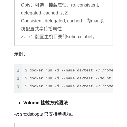
Opts：可选，挂载属性：ro, consistent,
delegated, cached, z, Z；
Consistent, delegated, cached：为mac系
统配置共享传播属性；
Z、z：配置主机目录的selinux label。
示例：
1
$ docker run -d --name devtest -v /home:/data
2
$ docker run -d --name devtest --mount 
type
=
b
3
$ docker run -d --name devtest -v /home:/data
Volume 挂载方式语法
-v: src:dst:opts 只支持单机版。